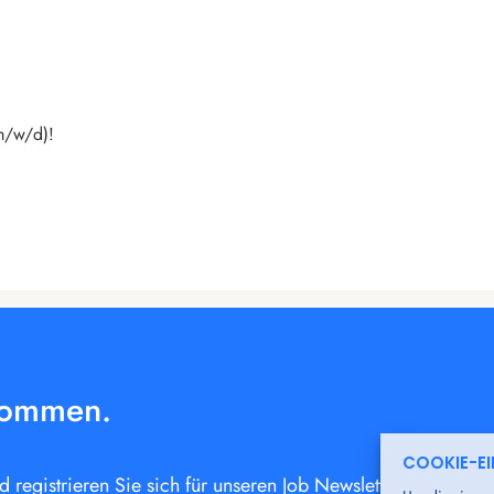
(m/w/d)!
kommen.
COOKIE-E
registrieren Sie sich für unseren Job Newsletter oder bew