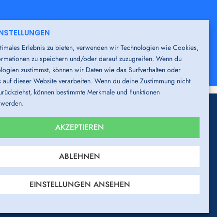
INSTELLUNGEN
erben Sie sich
hier
initiativ.
timales Erlebnis zu bieten, verwenden wir Technologien wie Cookies,
rmationen zu speichern und/oder darauf zuzugreifen. Wenn du
logien zustimmst, können wir Daten wie das Surfverhalten oder
s auf dieser Website verarbeiten. Wenn du deine Zustimmung nicht
 zurückziehst, können bestimmte Merkmale und Funktionen
t werden.
AKZEPTIEREN
ABLEHNEN
Impressum
Datenschutz
AGB
Cookies
EINSTELLUNGEN ANSEHEN
nweisgeber-System
Gender-Hinweis
Verhaltenskodex