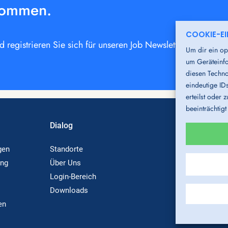
kommen.
COOKIE-E
registrieren Sie sich für unseren Job Newsletter oder bew
Um dir ein op
um Geräteinfo
diesen Techno
eindeutige ID
erteilst oder
beeinträchtig
Dialog
gen
Standorte
ung
Über Uns
Login-Bereich
Downloads
en
Hi