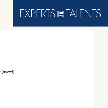
 (m/w/d) .