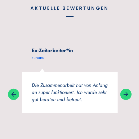
AKTUELLE BEWERTUNGEN
arbeiter*in
purple flavor
Google
ammenarbeit hat von Anfang
Wenn ich eine zeitfirm
 funktioniert. Ich wurde sehr
wählen müsste, wäre 
ten und betreut.
Experts&Talents. Man
menschlich behandelt
beraten. einfach ein 
Team, weiter so!