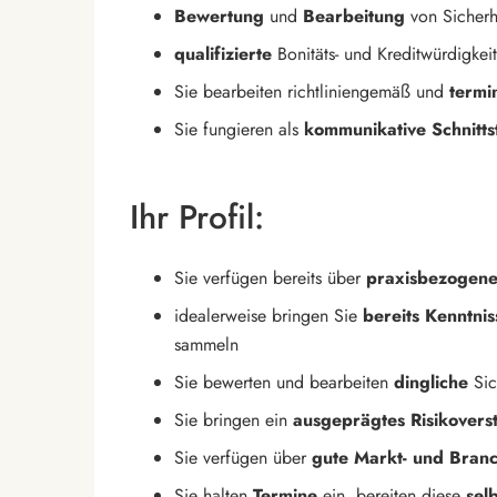
Bewertung
und
Bearbeitung
von Sicherh
qualifizierte
Bonitäts- und Kreditwürdigkei
Sie bearbeiten richtliniengemäß und
termi
Sie fungieren als
kommunikative Schnittst
Ihr Profil:
Sie verfügen bereits über
praxisbezogene
idealerweise bringen Sie
bereits Kenntnis
sammeln
Sie bewerten und bearbeiten
dingliche
Sic
Sie bringen ein
ausgeprägtes Risikovers
Sie verfügen über
gute Markt- und Bran
Sie halten
Termine
ein, bereiten diese
sel