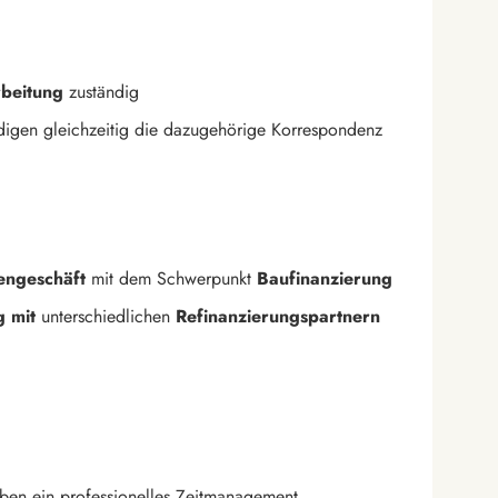
rbeitung
zuständig
edigen gleichzeitig die dazugehörige Korrespondenz
engeschäft
mit dem Schwerpunkt
Baufinanzierung
g
mit
unterschiedlichen
Refinanzierungspartnern
eiben ein professionelles Zeitmanagement