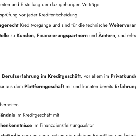
eiten und Erstellung der dazugehörigen Verträge
tsprüfung vor jeder Kreditentscheidung
ngerecht
Kreditvorgänge und sind für die technische
Weitervera
elle
zu
Kunden
,
Finanzierungspartnern
und
Ämtern
, und erl
 Berufserfahrung im Kreditgeschäft
, vor allem im
Privatkund
se
aus dem
Plattformgeschäft
mit und konnten bereits
Erfahrun
herheiten
tändnis
im Kreditgeschäft mit
chenkenntnisse
im Finanzdienstleistungssektor
bstständig
vor und nach, setzen die richtigen Prioritäten und betr