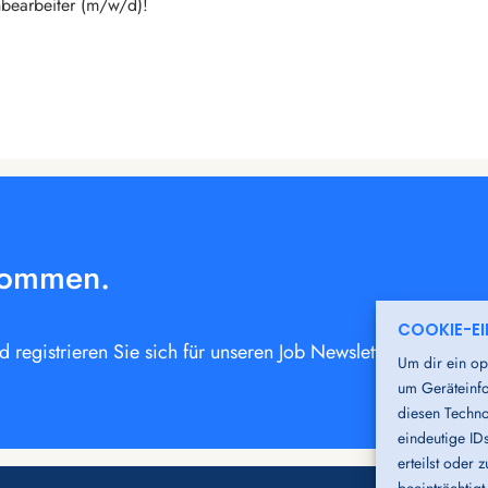
hbearbeiter (m/w/d)!
kommen.
COOKIE-E
registrieren Sie sich für unseren Job Newsletter oder bew
Um dir ein op
um Geräteinfo
diesen Techno
eindeutige ID
erteilst oder