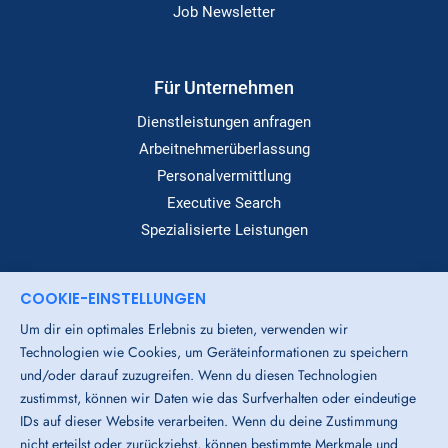
Job Newsletter
Für Unternehmen
Dienstleistungen anfragen
Arbeitnehmerüberlassung
Personalvermittlung
Executive Search
Spezialisierte Leistungen
COOKIE-EINSTELLUNGEN
Dialog
Um dir ein optimales Erlebnis zu bieten, verwenden wir
Standorte
Technologien wie Cookies, um Geräteinformationen zu speichern
Über Uns
und/oder darauf zuzugreifen. Wenn du diesen Technologien
Login-Bereich
zustimmst, können wir Daten wie das Surfverhalten oder eindeutige
IDs auf dieser Website verarbeiten. Wenn du deine Zustimmung
Downloads
nicht erteilst oder zurückziehst, können bestimmte Merkmale und