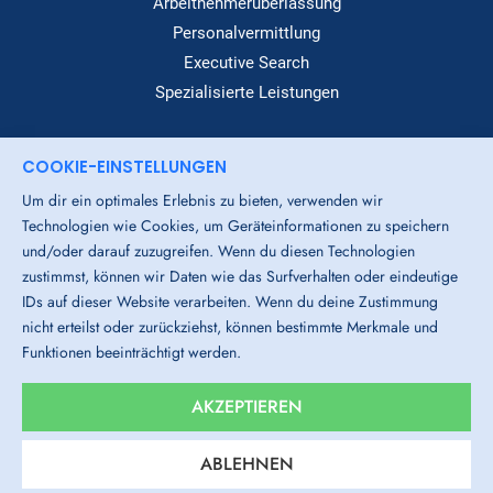
Arbeitnehmerüberlassung
Personalvermittlung
Executive Search
Spezialisierte Leistungen
COOKIE-EINSTELLUNGEN
Dialog
Um dir ein optimales Erlebnis zu bieten, verwenden wir
Standorte
Technologien wie Cookies, um Geräteinformationen zu speichern
Über Uns
und/oder darauf zuzugreifen. Wenn du diesen Technologien
Login-Bereich
zustimmst, können wir Daten wie das Surfverhalten oder eindeutige
IDs auf dieser Website verarbeiten. Wenn du deine Zustimmung
Downloads
nicht erteilst oder zurückziehst, können bestimmte Merkmale und
Funktionen beeinträchtigt werden.
Impressum
Datenschutz
AGB
Cookies
AKZEPTIEREN
Hinweisgeber-System
Gender-Hinweis
ABLEHNEN
Verhaltenskodex