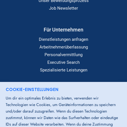
Unser Bewerbungsprozess
Job Newsletter
Für Unternehmen
Dienstleistungen anfragen
Arbeitnehmerüberlassung
Personalvermittlung
Executive Search
Spezialisierte Leistungen
COOKIE-EINSTELLUNGEN
Dialog
Um dir ein optimales Erlebnis zu bieten, verwenden wir
Standorte
Technologien wie Cookies, um Geräteinformationen zu speichern
Über Uns
und/oder darauf zuzugreifen. Wenn du diesen Technologien
Login-Bereich
zustimmst, können wir Daten wie das Surfverhalten oder eindeutige
IDs auf dieser Website verarbeiten. Wenn du deine Zustimmung
Downloads