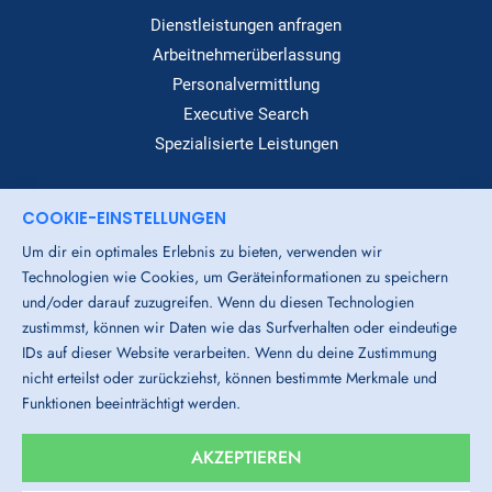
Dienstleistungen anfragen
Arbeitnehmerüberlassung
Personalvermittlung
Executive Search
Spezialisierte Leistungen
COOKIE-EINSTELLUNGEN
Dialog
Um dir ein optimales Erlebnis zu bieten, verwenden wir
Standorte
Technologien wie Cookies, um Geräteinformationen zu speichern
Über Uns
und/oder darauf zuzugreifen. Wenn du diesen Technologien
Login-Bereich
zustimmst, können wir Daten wie das Surfverhalten oder eindeutige
IDs auf dieser Website verarbeiten. Wenn du deine Zustimmung
Downloads
nicht erteilst oder zurückziehst, können bestimmte Merkmale und
Funktionen beeinträchtigt werden.
Impressum
Datenschutz
AGB
Cookies
AKZEPTIEREN
Hinweisgeber-System
Gender-Hinweis