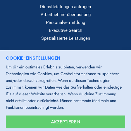
Dienstleistungen anfragen
Arbeitnehmerüberlassung
Personalvermittlung
Executive Search
Spezialisierte Leistungen
COOKIE-EINSTELLUNGEN
Dialog
Um dir ein optimales Erlebnis zu bieten, verwenden wir
Standorte
Technologien wie Cookies, um Geräteinformationen zu speichern
Über Uns
und/oder darauf zuzugreifen. Wenn du diesen Technologien
Login-Bereich
zustimmst, können wir Daten wie das Surfverhalten oder eindeutige
IDs auf dieser Website verarbeiten. Wenn du deine Zustimmung
Downloads
nicht erteilst oder zurückziehst, können bestimmte Merkmale und
Funktionen beeinträchtigt werden.
Impressum
Datenschutz
AGB
Cookies
AKZEPTIEREN
Hinweisgeber-System
Gender-Hinweis